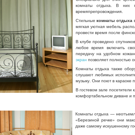
комнаты отдыха. В них п
времяпрепровождения.
Стильные
комнаты отдыха
мягкая уютная мебель распо
провести время после финск
В клубе проведено спутнико
любое время включить св
передачу на удобном кожан
экран
позволяет полностью о
Комнаты отдыха также обор
слушают любимых исполните
музыку. Они поют в караоке 
В гостевом зале посетители
комфортабельном диване и п
Комнаты отдыха — неотъемле
«Березиной речке» они мак
даже самому искушенному го