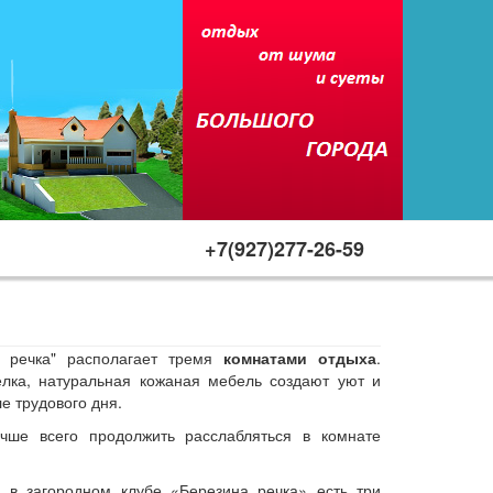
+7(927)277-26-59
а речка" располагает тремя
комнатами отдыха
.
елка, натуральная кожаная мебель создают уют и
е трудового дня.
ше всего продолжить расслабляться в комнате
 в загородном клубе «Березина речка» есть три